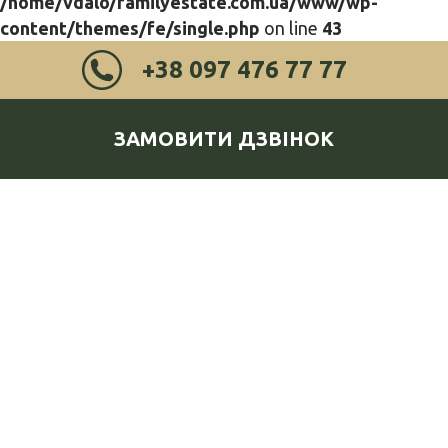
/home/vdalo/familyestate.com.ua/www/wp-
content/themes/fe/single.php
on line
43
+38 097 476 77 77
ЗАМОВИТИ ДЗВІНОК