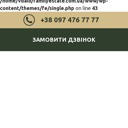
/home/vdalo/familyestate.com.ua/www/wp-
content/themes/fe/single.php
on line
43
+38 097 476 77 77
ЗАМОВИТИ ДЗВІНОК