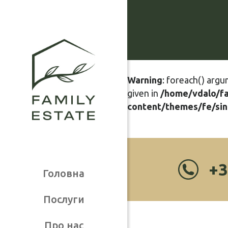
Warning
: foreach() argu
given in
/home/vdalo/f
content/themes/fe/sin
+3
Головна
Послуги
Про нас