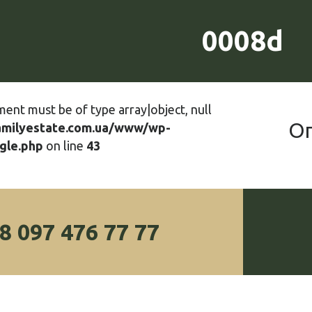
0008d
ment must be of type array|object, null
О
amilyestate.com.ua/www/wp-
gle.php
on line
43
8 097 476 77 77