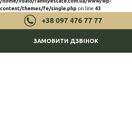
/home/vdalo/familyestate.com.ua/www/wp-
content/themes/fe/single.php
on line
43
+38 097 476 77 77
ЗАМОВИТИ ДЗВІНОК