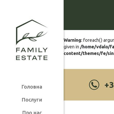
Warning
: foreach() argu
given in
/home/vdalo/f
content/themes/fe/sin
+3
Головна
Послуги
Про нас