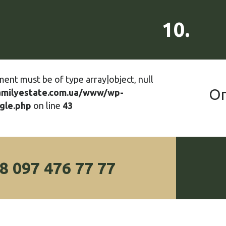
10.
ment must be of type array|object, null
О
amilyestate.com.ua/www/wp-
gle.php
on line
43
8 097 476 77 77