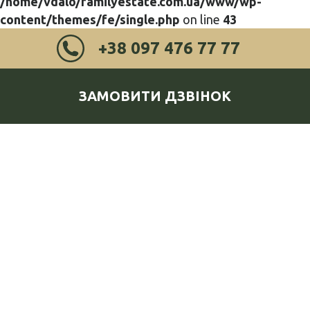
/home/vdalo/familyestate.com.ua/www/wp-
content/themes/fe/single.php
on line
43
+38 097 476 77 77
ЗАМОВИТИ ДЗВІНОК