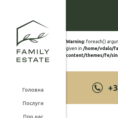
Warning
: foreach() argu
given in
/home/vdalo/f
content/themes/fe/sin
+3
Головна
Послуги
Про нас