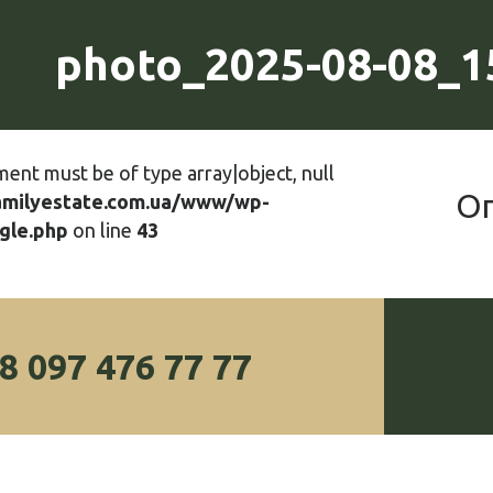
photo_2025-08-08_15
ment must be of type array|object, null
О
amilyestate.com.ua/www/wp-
gle.php
on line
43
8 097 476 77 77