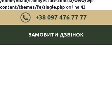
/home/vdalo/familyestate.com.ua/www/wp-
content/themes/fe/single.php
on line
43
+38 097 476 77 77
ЗАМОВИТИ ДЗВІНОК