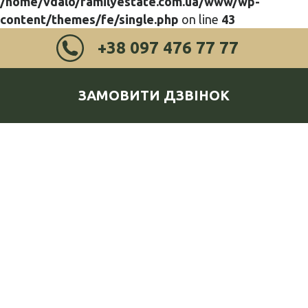
/home/vdalo/familyestate.com.ua/www/wp-
content/themes/fe/single.php
on line
43
+38 097 476 77 77
ЗАМОВИТИ ДЗВІНОК