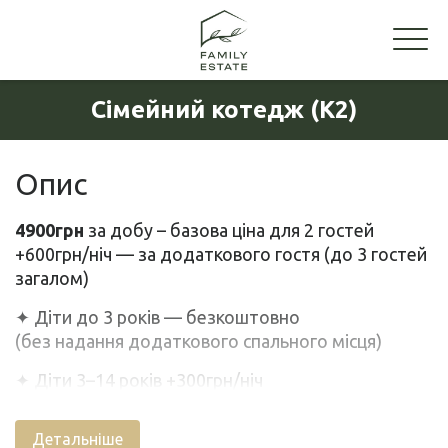
Сімейний котедж (К2)
Опис
4900грн
за добу – базова ціна для 2 гостей
+600грн/ніч — за додаткового гостя (до 3 гостей
загалом)
✦ Діти до 3 років — безкоштовно
(без надання додаткового спального місця)
✦ Діти 3–14 років +300грн/ніч
⸻
Детальніше