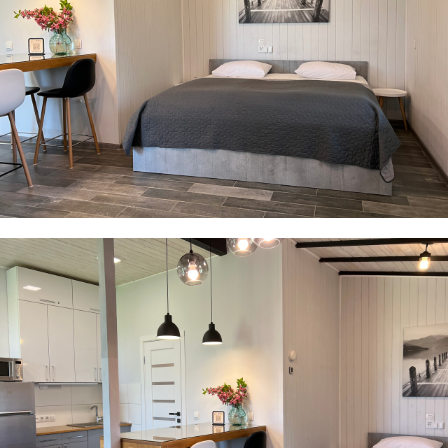
· Весь необхідний посуд
· Праска
· Фен
· Постільна білизна та рушники
Влітку працює відкритий басейн. На території
місце для паркування. Вдале розташування дає
змогу нашим гостям максимально насолодитися
перевагами усамітненого відпочинку у лоні
природи.
Ми підкажемо як цікаво і пізнавально спланувати
ваш відпочинок, щоб він залишив приємні емоції
та незабутні враження.
Звітні документи надаємо.
Video