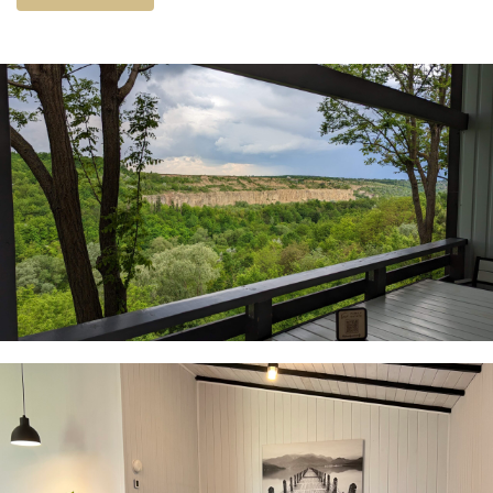
Панорамні вікна, зона для відпочинку, кухня,
санвузол з душовою, тераса з садовими меблями
й мангалом. Будиночок розрахований на 1-3
гостей: комфортні ліжка з ортопедичними
матрацами й зручний гостьовий диван.
· WiFi
· Smart TV
· Кондиціонер
· Система опалення «тепла підлога»
· Бойлер
· Холодильник
· Мікрохвильова піч
· Електрочайник