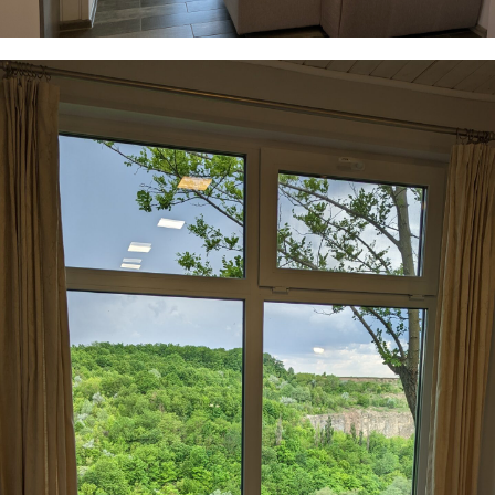
00:00
00:50
На карті