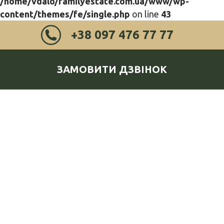
/home/vdalo/familyestate.com.ua/www/wp-
content/themes/fe/single.php
on line
43
+38 097 476 77 77
ЗАМОВИТИ ДЗВІНОК