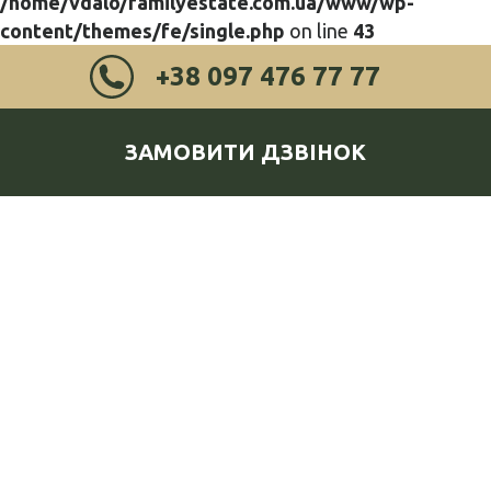
/home/vdalo/familyestate.com.ua/www/wp-
content/themes/fe/single.php
on line
43
+38 097 476 77 77
ЗАМОВИТИ ДЗВІНОК