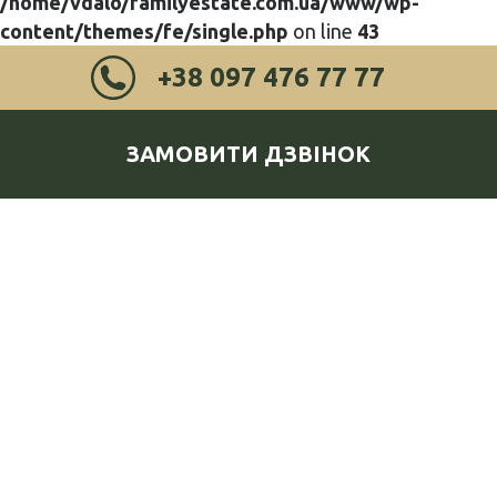
/home/vdalo/familyestate.com.ua/www/wp-
content/themes/fe/single.php
on line
43
+38 097 476 77 77
ЗАМОВИТИ ДЗВІНОК