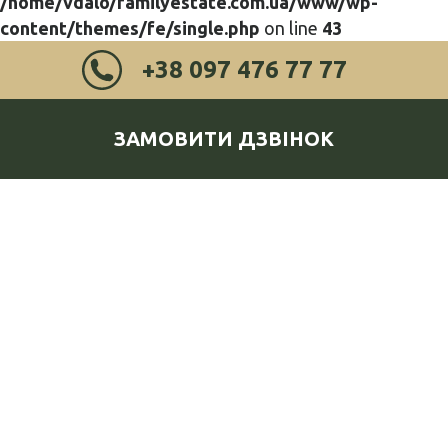
/home/vdalo/familyestate.com.ua/www/wp-
content/themes/fe/single.php
on line
43
+38 097 476 77 77
ЗАМОВИТИ ДЗВІНОК