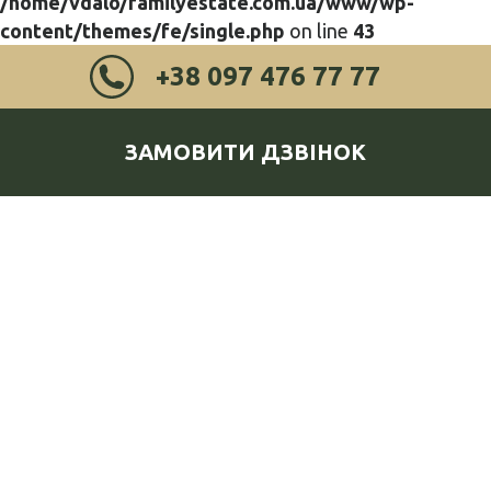
/home/vdalo/familyestate.com.ua/www/wp-
content/themes/fe/single.php
on line
43
+38 097 476 77 77
ЗАМОВИТИ ДЗВІНОК