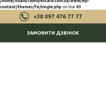
/home/vdalo/familyestate.com.ua/www/wp-
content/themes/fe/single.php
on line
43
+38 097 476 77 77
ЗАМОВИТИ ДЗВІНОК