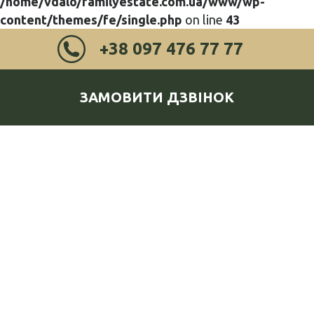
/home/vdalo/familyestate.com.ua/www/wp-
content/themes/fe/single.php
on line
43
+38 097 476 77 77
ЗАМОВИТИ ДЗВІНОК