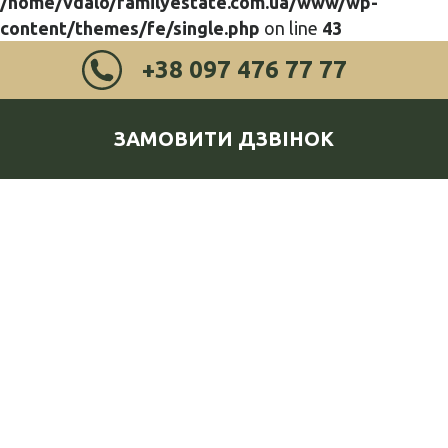
/home/vdalo/familyestate.com.ua/www/wp-
content/themes/fe/single.php
on line
43
+38 097 476 77 77
ЗАМОВИТИ ДЗВІНОК