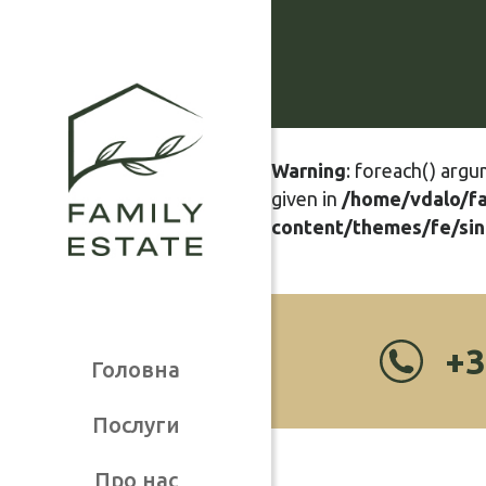
Warning
: foreach() argu
given in
/home/vdalo/f
content/themes/fe/sin
+3
Головна
Послуги
Про нас