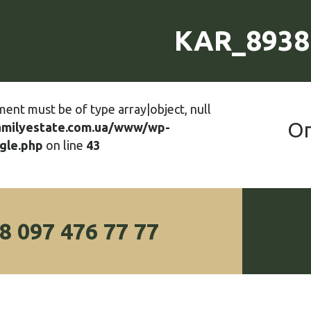
KAR_8938
ment must be of type array|object, null
О
amilyestate.com.ua/www/wp-
gle.php
on line
43
8 097 476 77 77