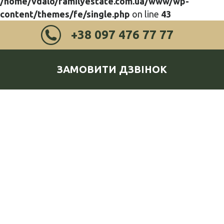
/home/vdalo/familyestate.com.ua/www/wp-
content/themes/fe/single.php
on line
43
+38 097 476 77 77
ЗАМОВИТИ ДЗВІНОК