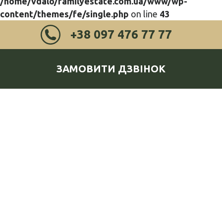
/home/vdalo/familyestate.com.ua/www/wp-
content/themes/fe/single.php
on line
43
+38 097 476 77 77
ЗАМОВИТИ ДЗВІНОК