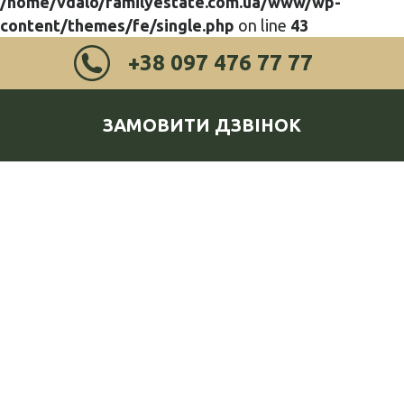
/home/vdalo/familyestate.com.ua/www/wp-
content/themes/fe/single.php
on line
43
+38 097 476 77 77
ЗАМОВИТИ ДЗВІНОК