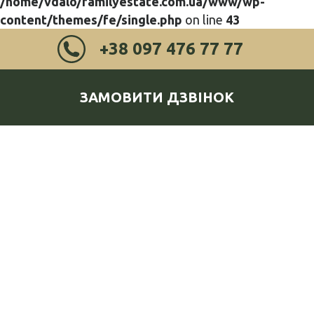
/home/vdalo/familyestate.com.ua/www/wp-
content/themes/fe/single.php
on line
43
+38 097 476 77 77
ЗАМОВИТИ ДЗВІНОК