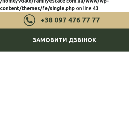
/home/vdalo/familyestate.com.ua/www/wp-
content/themes/fe/single.php
on line
43
+38 097 476 77 77
ЗАМОВИТИ ДЗВІНОК