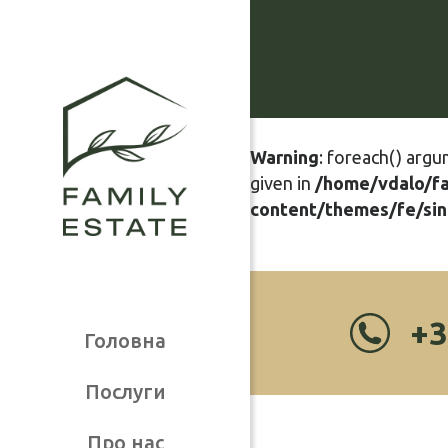
Warning
: foreach() argu
given in
/home/vdalo/f
content/themes/fe/sin
+3
Головна
Послуги
Про нас