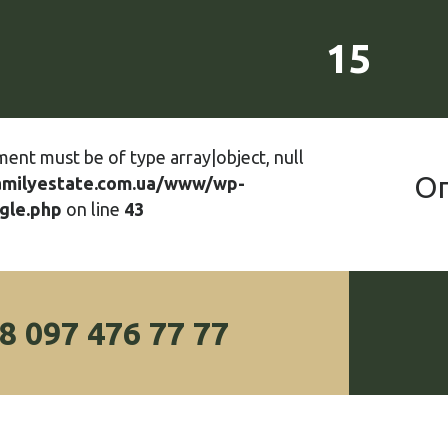
15
ment must be of type array|object, null
О
amilyestate.com.ua/www/wp-
gle.php
on line
43
8 097 476 77 77