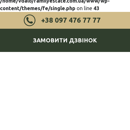
/home/vdalo/familyestate.com.ua/www/wp-
content/themes/fe/single.php
on line
43
+38 097 476 77 77
ЗАМОВИТИ ДЗВІНОК