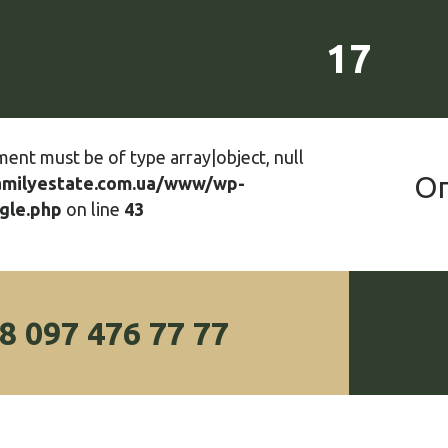
17
ment must be of type array|object, null
О
amilyestate.com.ua/www/wp-
gle.php
on line
43
8 097 476 77 77