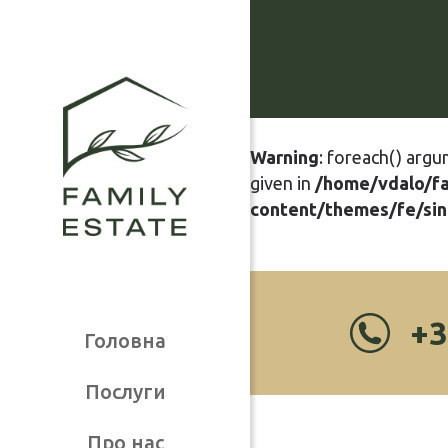
Warning
: foreach() argu
given in
/home/vdalo/f
content/themes/fe/sin
+3
Головна
Послуги
Про нас