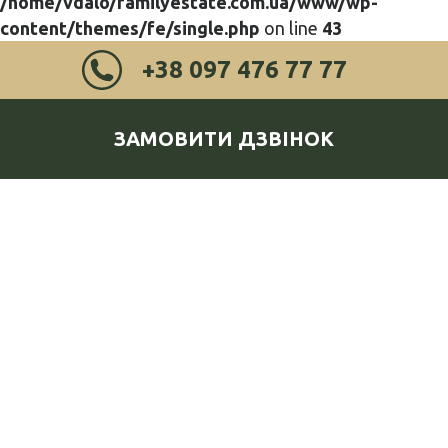
/home/vdalo/familyestate.com.ua/www/wp-
content/themes/fe/single.php
on line
43
+38 097 476 77 77
ЗАМОВИТИ ДЗВІНОК