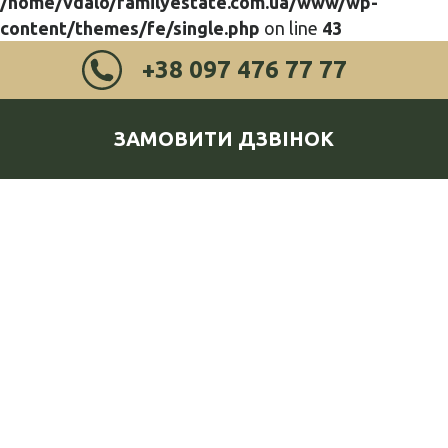
/home/vdalo/familyestate.com.ua/www/wp-
content/themes/fe/single.php
on line
43
+38 097 476 77 77
ЗАМОВИТИ ДЗВІНОК