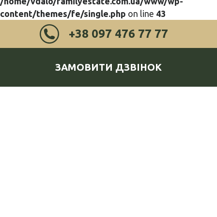
/home/vdalo/familyestate.com.ua/www/wp-
content/themes/fe/single.php
on line
43
+38 097 476 77 77
ЗАМОВИТИ ДЗВІНОК