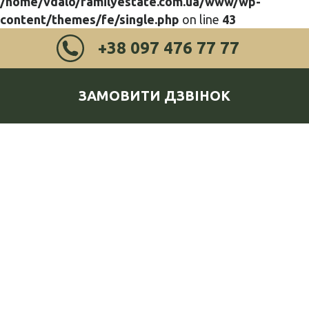
/home/vdalo/familyestate.com.ua/www/wp-
content/themes/fe/single.php
on line
43
+38 097 476 77 77
ЗАМОВИТИ ДЗВІНОК