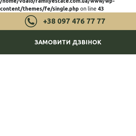
/home/vdalo/familyestate.com.ua/www/wp-
content/themes/fe/single.php
on line
43
+38 097 476 77 77
ЗАМОВИТИ ДЗВІНОК