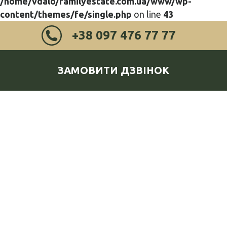
/home/vdalo/familyestate.com.ua/www/wp-
content/themes/fe/single.php
on line
43
+38 097 476 77 77
ЗАМОВИТИ ДЗВІНОК