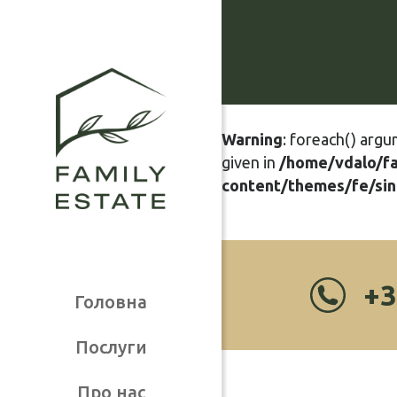
Warning
: foreach() argu
given in
/home/vdalo/f
content/themes/fe/sin
+3
Головна
Послуги
Про нас