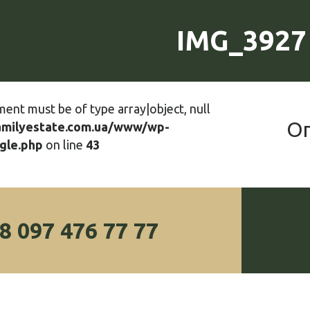
IMG_3927
ment must be of type array|object, null
О
amilyestate.com.ua/www/wp-
gle.php
on line
43
8 097 476 77 77