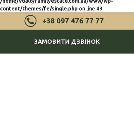
/home/vdalo/familyestate.com.ua/www/wp-
content/themes/fe/single.php
on line
43
+38 097 476 77 77
ЗАМОВИТИ ДЗВІНОК