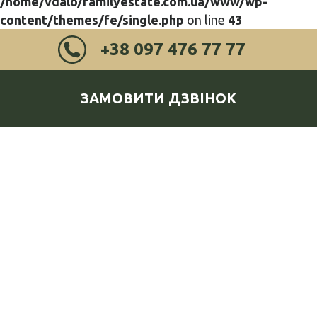
/home/vdalo/familyestate.com.ua/www/wp-
content/themes/fe/single.php
on line
43
+38 097 476 77 77
ЗАМОВИТИ ДЗВІНОК