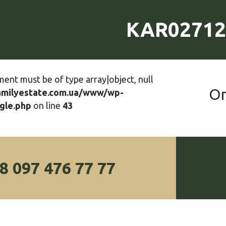
KAR02712
ment must be of type array|object, null
О
amilyestate.com.ua/www/wp-
gle.php
on line
43
8 097 476 77 77