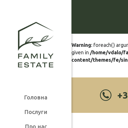
Warning
: foreach() argu
given in
/home/vdalo/f
content/themes/fe/sin
+3
Головна
Послуги
Про нас