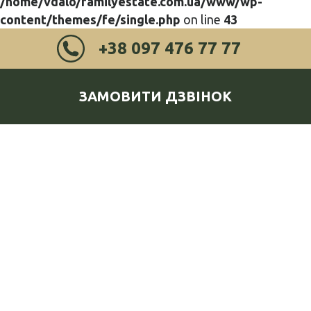
/home/vdalo/familyestate.com.ua/www/wp-
content/themes/fe/single.php
on line
43
+38 097 476 77 77
ЗАМОВИТИ ДЗВІНОК