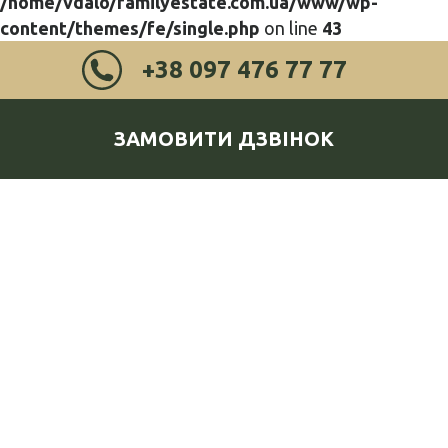
/home/vdalo/familyestate.com.ua/www/wp-
content/themes/fe/single.php
on line
43
+38 097 476 77 77
ЗАМОВИТИ ДЗВІНОК