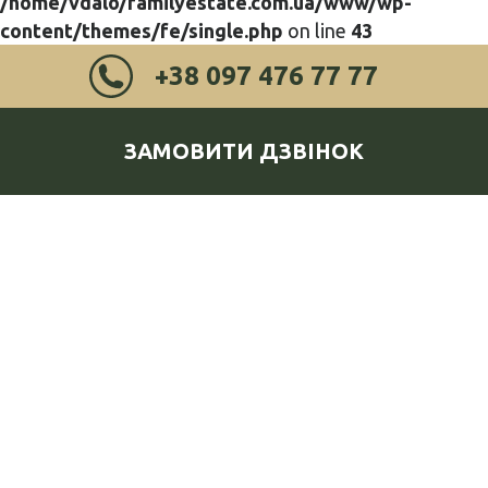
/home/vdalo/familyestate.com.ua/www/wp-
content/themes/fe/single.php
on line
43
+38 097 476 77 77
ЗАМОВИТИ ДЗВІНОК