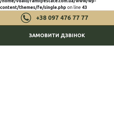
/home/vdalo/familyestate.com.ua/www/wp-
content/themes/fe/single.php
on line
43
+38 097 476 77 77
ЗАМОВИТИ ДЗВІНОК