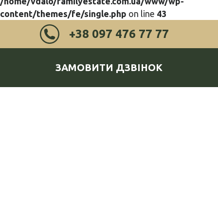
/home/vdalo/familyestate.com.ua/www/wp-
content/themes/fe/single.php
on line
43
+38 097 476 77 77
ЗАМОВИТИ ДЗВІНОК