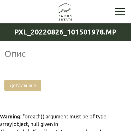
PXL_20220826_101501978.MP
Опис
Детальніше
Warning
: foreach() argument must be of type
array|object, null given in