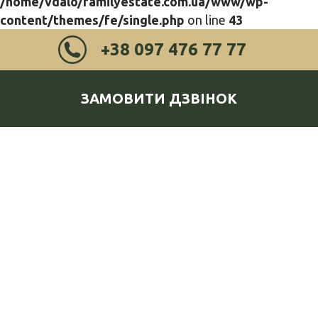
/home/vdalo/familyestate.com.ua/www/wp-
content/themes/fe/single.php
on line
43
+38 097 476 77 77
ЗАМОВИТИ ДЗВІНОК