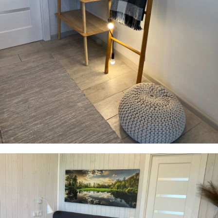
00:00
00:37
На карті