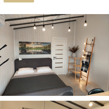
комфортне двоспальне ліжко з ортопедичним
матрацом.
· WiFi
· Smart TV
· Система опалення «тепла підлога»
· Бойлер
· Холодильник
· Мікрохвильова піч
· Електрочайник
· Весь необхідний посуд
· Праска