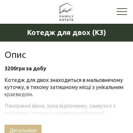
Котедж для двох (К3)
Опис
3200грн за добу
Котедж для двох знаходиться в мальовничому
куточку, в тихому затишному місці з унікальним
краєвидом.
Панорамні вікна, зона відпочинку, санвузол з
душовою, тераса з садовими меблями й
мангалом.
Детальніше
Будиночок розрахований на 2 гостей: