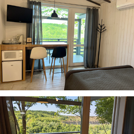
· Фен
· Постільна білизна та рушники
Влітку на території маєтку працює відкритий
басейн, додатково можна замовити теплу ванну
із краєвидом на каньйон (одразу поруч із
котеджем). На закритій території надаємо місце
для паркування. Вдале розташування дає змогу
нашим гостям максимально насолодитися
перевагами усамітненого відпочинку у лоні
природи.
До історичної частини міста всього 10 хвилин на
авто або 15-20 хвилин громадським
транспортом. Поруч магазин і невеликий ринок.
Ми підкажемо як цікаво і пізнавально спланувати
ваш відпочинок, щоб він залишив приємні емоції
та незабутні враження.