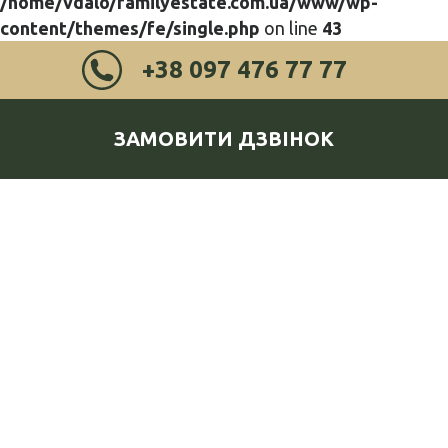
/home/vdalo/familyestate.com.ua/www/wp-
content/themes/fe/single.php
on line
43
+38 097 476 77 77
ЗАМОВИТИ ДЗВІНОК