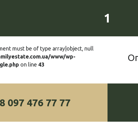
1
ment must be of type array|object, null
О
amilyestate.com.ua/www/wp-
gle.php
on line
43
8 097 476 77 77