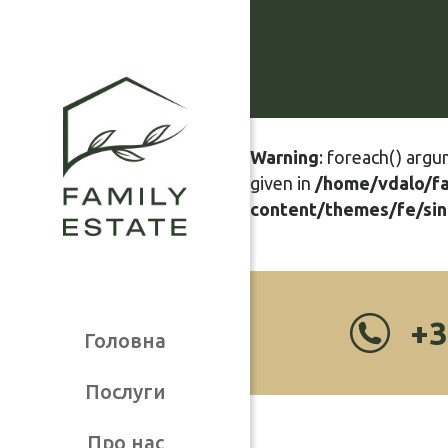
Warning
: foreach() argu
given in
/home/vdalo/f
content/themes/fe/sin
+3
Головна
Послуги
Про нас