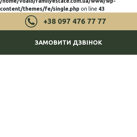
/home/vdalo/familyestate.com.ua/www/wp-
content/themes/fe/single.php
on line
43
+38 097 476 77 77
ЗАМОВИТИ ДЗВІНОК