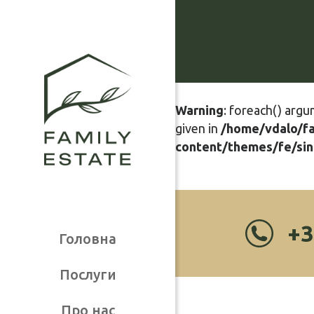
Warning
: foreach() argu
given in
/home/vdalo/f
content/themes/fe/sin
+3
Головна
Послуги
Про нас