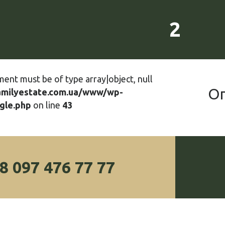
2
ment must be of type array|object, null
О
amilyestate.com.ua/www/wp-
gle.php
on line
43
8 097 476 77 77