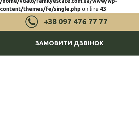
/home/vdalo/familyestate.com.ua/www/wp-
content/themes/fe/single.php
on line
43
+38 097 476 77 77
ЗАМОВИТИ ДЗВІНОК