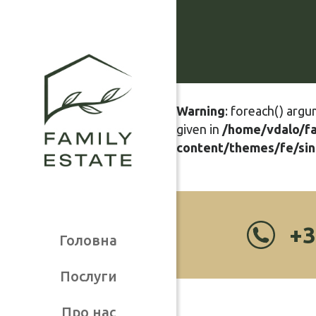
Warning
: foreach() argu
given in
/home/vdalo/f
content/themes/fe/sin
+3
Головна
Послуги
Про нас