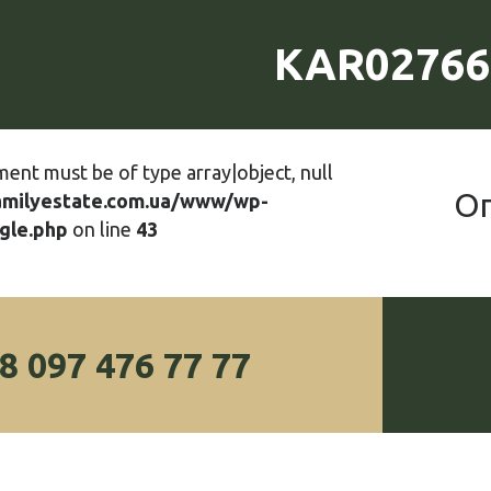
KAR02766
ment must be of type array|object, null
О
amilyestate.com.ua/www/wp-
gle.php
on line
43
8 097 476 77 77